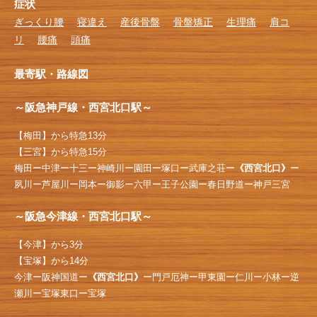
症状
ぎっくり腰
寝違え
産後骨盤
骨盤矯正
生理痛
肩コ
リ
腰痛
頭痛
最寄駅・路線図
～阪急神戸線・西宮北口駅～
【梅田】から特急13分
【三宮】から特急15分
梅田ー中津ー十三ー神崎川ー園田ー塚口ー武庫之荘ー
《西宮北口》
ー
夙川ー芦屋川ー岡本ー御影ー六甲ー王子公園ー春日野道ー神戸三宮
～阪急今津線・西宮北口駅～
【今津】から3分
【宝塚】から14分
今津ー阪神国道ー
《西宮北口》
ー門戸厄神ー甲東園ー仁川ー小林ー逆
瀬川ー宝塚東口ー宝塚