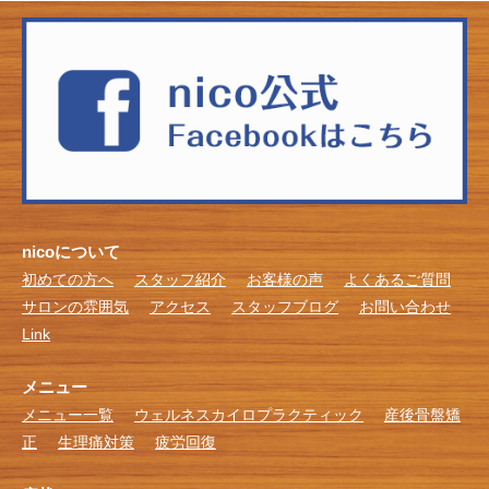
nicoについて
初めての方へ
スタッフ紹介
お客様の声
よくあるご質問
サロンの雰囲気
アクセス
スタッフブログ
お問い合わせ
Link
メニュー
メニュー一覧
ウェルネスカイロプラクティック
産後骨盤矯
正
生理痛対策
疲労回復