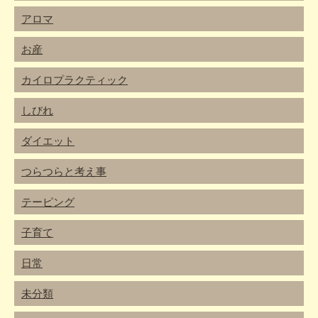
アロマ
お産
カイロプラクティック
しびれ
ダイエット
つらつらと考え事
テーピング
子育て
日常
未分類