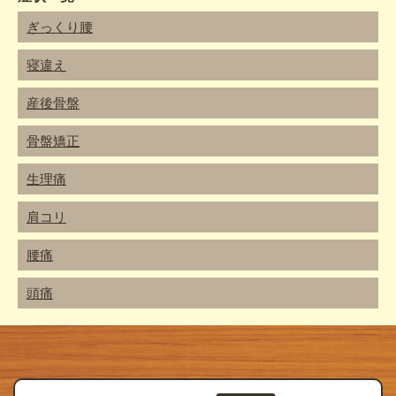
ぎっくり腰
寝違え
産後骨盤
骨盤矯正
生理痛
肩コリ
腰痛
頭痛