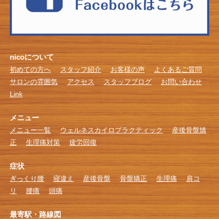
nicoについて
初めての方へ
スタッフ紹介
お客様の声
よくあるご質問
サロンの雰囲気
アクセス
スタッフブログ
お問い合わせ
Link
メニュー
メニュー一覧
ウェルネスカイロプラクティック
産後骨盤矯
正
生理痛対策
疲労回復
症状
ぎっくり腰
寝違え
産後骨盤
骨盤矯正
生理痛
肩コ
リ
腰痛
頭痛
最寄駅・路線図