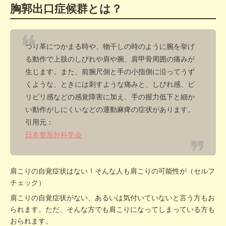
胸郭出口症候群とは？
つり革につかまる時や、物干しの時のように腕を挙げ
る動作で上肢のしびれや肩や腕、肩甲骨周囲の痛みが
生じます。また、前腕尺側と手の小指側に沿ってうず
くような、ときには刺すような痛みと、しびれ感、ビ
リビリ感などの感覚障害に加え、手の握力低下と細か
い動作がしにくいなどの運動麻痺の症状があります。
引用元：
日本整形外科学会
肩こりの自覚症状はない！そんな人も肩こりの可能性が（セルフ
チェック）
肩こりの自覚症状がない、あるいは気付いていないと言う方もお
られます。ただ、そんな方でも肩こりになってしまっている方も
おられます。