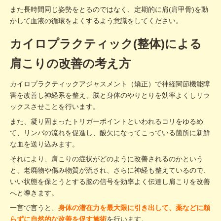
また長時間同じ姿勢をとるのではなく、定期的に肩(肩甲骨)を動
かして血液の循環をよくするよう意識をしてください。
カイロプラクティック(整体)による
肩こりの改善の考え方
カイロプラクティックアジャスメント（矯正）で神経関節機能障
害を改善し神経系を整え、脳と身体のやりとりを効率よくしリラ
ックスさせことを行います。
また、凝り固まったトリガーポイントといわれるコリをゆるめ
て、リンパの流れを促進し、酸欠になってこっている箇所に新鮮
な血を送り込みます。
それにより、肩こりの症状がどのように改善されるのかという
と、老廃物や傷み物質が流され、さらに神経も整えているので、
いい状態を保とうとする脳の信号を効率よく伝達し肩こりを改善
へと導きます。
一言で言うと、
身体の潜在力を最大限に引き出して、薬などに頼
らずに自然的な改善を促す施術
を行います。