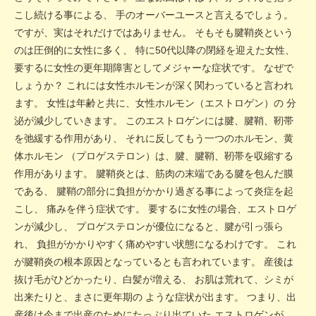
こし続ける事による、 手のオーバーユースと言えるでしょう。
ですが、実はそれだけではありません。 そもそも腱鞘炎という
のは圧倒的に女性に多く、 特に50代以降の閉経を迎えた女性、
要するに女性の更年期障害としてメジャーな症状です。 なぜで
しょうか？ これには女性ホルモンが深く関わっていると言われ
ます。 女性は年齢と共に、女性ホルモン（エストロゲン）の 分
泌が減少していきます。 このエストロゲンには腱、腱鞘、靭帯
を弛緩する作用があり、 それに反してもう一つのホルモン、黄
体ホルモン （プロゲステロン）は、腱、腱鞘、靭帯を収縮する
作用があります。 腱鞘炎とは、筋肉の末端である腱を包んだ膜
である、 腱鞘の部分に負担がかかり過ぎる事によって炎症を起
こし、 痛みを伴う症状です。 要するに女性の場合、エストロゲ
ンが減少し、 プロゲステロンが優位になると、腱が引っ張ら
れ、 負担がかかりやすく痛めやすい状態になるわけです。 これ
が腱鞘炎の根本原因となっているとも言われています。 産後は
抜け毛がひどかったり、白髪が増える、 お肌は荒れて、シミが
出来たりと、まさに更年期の ような症状が出ます。 つまり、出
産後は今まで出産のためにたっぷり出ていた エストロゲンが、