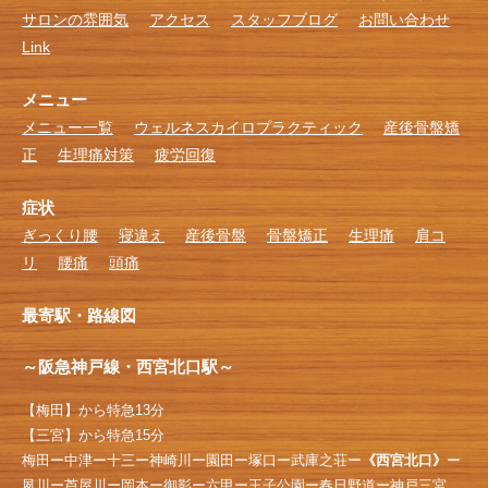
サロンの雰囲気
アクセス
スタッフブログ
お問い合わせ
Link
メニュー
メニュー一覧
ウェルネスカイロプラクティック
産後骨盤矯
正
生理痛対策
疲労回復
症状
ぎっくり腰
寝違え
産後骨盤
骨盤矯正
生理痛
肩コ
リ
腰痛
頭痛
最寄駅・路線図
～阪急神戸線・西宮北口駅～
【梅田】から特急13分
【三宮】から特急15分
梅田ー中津ー十三ー神崎川ー園田ー塚口ー武庫之荘ー
《西宮北口》
ー
夙川ー芦屋川ー岡本ー御影ー六甲ー王子公園ー春日野道ー神戸三宮